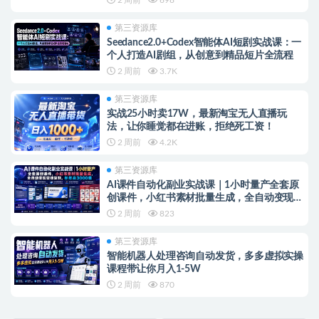
第三资源库
Seedance2.0+Codex智能体AI短剧实战课：一
个人打造AI剧组，从创意到精品短片全流程
2 周前
3.7K
第三资源库
实战25小时卖17W，最新淘宝无人直播玩
法，让你睡觉都在进账，拒绝死工资！
2 周前
4.2K
第三资源库
AI课件自动化副业实战课｜1小时量产全套原
创课件，小红书素材批量生成，全自动变现管
线复刻，半年卖3000单
2 周前
823
第三资源库
智能机器人处理咨询自动发货，多多虚拟实操
课程带让你月入1-5W
2 周前
870