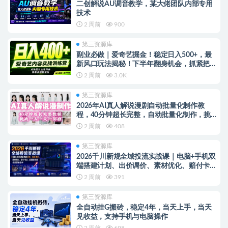
二创解说AU调音教学，某大佬团队内部专用
技术
2 周前
900
第三资源库
副业必做｜爱奇艺掘金！稳定日入500+，最
新风口玩法揭秘！下半年翻身机会，抓紧把
握！
2 周前
3.0K
第三资源库
2026年AI真人解说漫剧自动批量化制作教
程，40分钟超长完整，自动批量化制作，挑战
一人一天一部剧！
2 周前
408
第三资源库
2026千川新规全域投流实战课｜电脑+手机双
端搭建计划、出价调价、素材优化、赔付卡
点、起量起权重全套落地教学
2 周前
391
第三资源库
全自动挂G搬砖，稳定4年，当天上手，当天
见收益，支持手机与电脑操作
2 周前
698