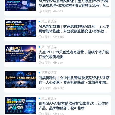
AI产品经理系统实训课｜墨刀原型设计+大模
型底层原理+立项架构+项目管理全流程，AI产
品落地实战教程
2 周前
405
第三资源库
AI系统实战课｜财商思维抓取AI红利｜个人专
属智能体搭建，AI短视频直播变现+职场效率
升级全套教程
2 周前
1.8K
第三资源库
人生IPO︱21天创造者奇迹营，​超级个体升级
打怪的极简地图
2 周前
569
第三资源库
商战特种兵｜企业团队管理系统实战课人才培
育・人心凝聚・责任机制搭建・业绩落地增长
全套打法
2 周前
2.3K
第三资源库
创奇GEO-AI搜索精准获客实战营2.0：让你的
产品、品牌和服务，被AI推荐
2 周前
1.1K