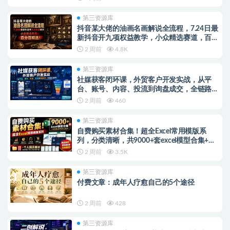
第三资源库
抖音某大佬的油画名画解说全流程，7.24日最
新抖音开九项权益教学，小众精选赛道，百分
百精选！
2 周前
4.8K
第三资源库
社媒获客闭环课，外贸客户开发实战，从平
台、账号、内容、投流到询盘成交，全链路实
战落地
2 周前
460
第三资源库
自费购买素材合集！超全Excel常用模版系
列，分类清晰，共9000+套excel模型合集+个
人简历素材
2 周前
3.5K
第三资源库
付费文章：成年人疗愈自己的5个途径
2 周前
428
第三资源库