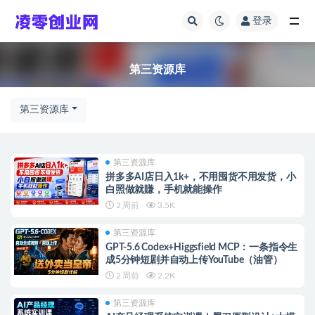
登录
第三资源库
第三资源库
第三资源库
第三资源库
拼多多AI店日入1k+，不用囤货不用发货，小
白照做就賺，手机就能操作
2 周前
3.5K
第三资源库
GPT-5.6 Codex+Higgsfield MCP：一条指令生
成5分钟短剧并自动上传YouTube（油管）
2 周前
2.2K
第三资源库