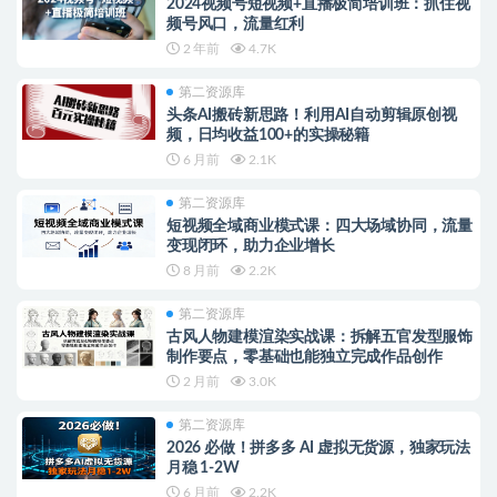
2024视频号短视频+直播极简培训班：抓住视
频号风口，流量红利
2 年前
4.7K
第二资源库
头条AI搬砖新思路！利用AI自动剪辑原创视
频，日均收益100+的实操秘籍
6 月前
2.1K
第二资源库
短视频全域商业模式课：四大场域协同，流量
变现闭环，助力企业增长
8 月前
2.2K
第二资源库
古风人物建模渲染实战课：拆解五官发型服饰
制作要点，零基础也能独立完成作品创作
2 月前
3.0K
第二资源库
2026 必做！拼多多 AI 虚拟无货源，独家玩法
月稳 1-2W
6 月前
2.2K