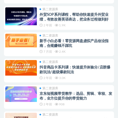
第二资源库
外贸SOP系列课程，帮助你快速提升外贸业
绩，有效改善英语表达，把业务过程做到好
2 年前
1.9K
第二资源库
新手小白必看！零货源网盘虚拟产品创业指
南，合规赚钱不踩坑
7 月前
2.4K
第二资源库
抖音商品卡系列课：快速提升体验分/店群爆
款玩法/超级爆款玩法
2 年前
3.0K
第二资源库
京东短视频带货教学：选品、剪辑、审核、发
布，全方位提升你的带货能力
2 年前
908
第二资源库