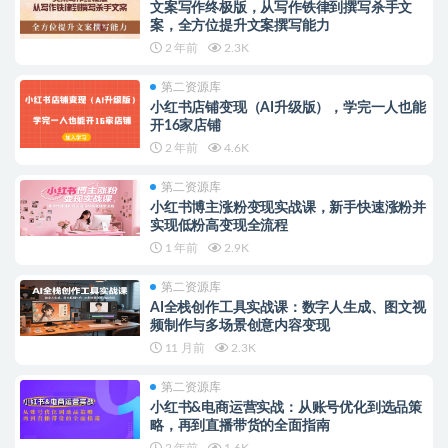
文案写作终极版，从写作铁律到撰写杀手文
案，全方位提升文案撰写能力
2 年前
2.3K
第二资源库
小红书店铺变现（AI升级版），学完一人也能
开16家店铺
2 年前
4.6K
第二资源库
小红书博主涨粉变现实战课，新手快速涨粉并
实现低粉高变现全流程
1 年前
2.9K
第二资源库
AI全栈创作工具实战课：数字人生成、图文视
频制作与多场景创意内容变现
11 月前
2.3K
第二资源库
小红书&电商运营实战：从账号优化到选品策
略，再到直播带货的全面指南
2 年前
1.6K