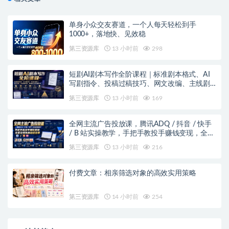
单身小众交友赛道，一个人每天轻松到手
1000+，落地快、见效稳
第三资源库
13 小时前
298
短剧AI剧本写作全阶课程｜标准剧本格式、AI
写剧指令、投稿过稿技巧、网文改编、主线剧
情把控、审稿避坑全套实操教学
第三资源库
13 小时前
169
全网主流广告投放课，腾讯ADQ / 抖音 / 快手
/ B 站实操教学，手把手教投手赚钱变现，全套
变现拆解稳定出单
第三资源库
13 小时前
216
付费文章：相亲筛选对象的高效实用策略
第三资源库
14 小时前
254