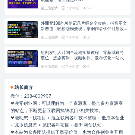
第三资源库
7 小时前
90
外面卖188的AI伪记录片掘金全攻略，抖音图文
新赛道，轻松涨粉变现，拿创作者伙伴计划收
益【文档】
第三资源库
7 小时前
24
短剧发行人计划全流程实操教程｜零基础账号
定位、选剧剪辑、视频制作、发布优化一站式
出单变现课​
第三资源库
7 小时前
0
站长简介
微信：2384809907
❤凌零创业网：可以理解为一个资源库，整合多方资源商
的站点，不断更新互联网搞钱项目/相关技术。
❤能助您：找项目 + 混互联网各种技术整理 + 低成本创业
+ 减少信息差 + 见识各种项目 + 提升网创认知。
❤本站为众多团队提供了重要价值，也为众多创业者开启