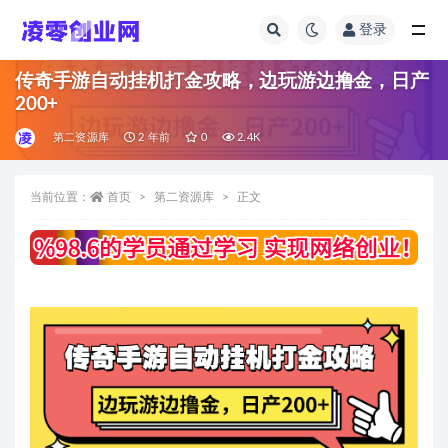
登录
全部
传奇手游自动挂机打金攻略，边玩游边撸金，日产
200+
第二资源库
2 年前
0
2.4K
当前位置：
首页
第二资源库
正文