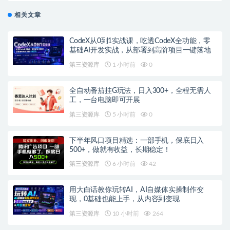
相关文章
CodeX从0到1实战课，吃透CodeX全功能，零
基础AI开发实战，从部署到高阶项目一键落地
第三资源库
1 小时前
0
全自动番茄挂G玩法，日入300+，全程无需人
工，一台电脑即可开展
第三资源库
5 小时前
0
下半年风口项目精选：一部手机，保底日入
500+，做就有收益，长期稳定！
第三资源库
6 小时前
42
用大白话教你玩转AI，AI自媒体实操制作变
现，0基础也能上手，从内容到变现
第三资源库
10 小时前
264