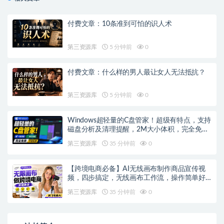
付费文章：10条准到可怕的识人术
第三资源库
5 分钟前
0
付费文章：什么样的男人最让女人无法抵抗？
第三资源库
5 分钟前
0
Windows超轻量的C盘管家！超级有特点，支持
磁盘分析及清理提醒，2M大小体积，完全免费
C盘管家
第三资源库
35 分钟前
0
【跨境电商必备】AI无线画布制作商品宣传视
频，四步搞定，无线画布工作流，操作简单好
上手
第三资源库
35 分钟前
0