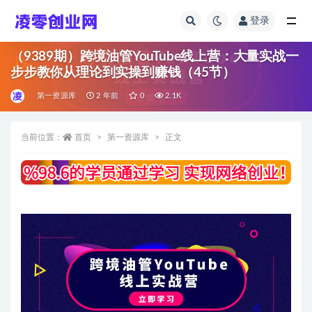
登录
全部
（9389期）跨境油管YouTube线上营：大量实战一
步步教你从理论到实操到赚钱（45节）
第一资源库
2 年前
0
2.1K
当前位置：
首页
第一资源库
正文