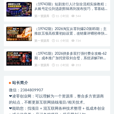
（19743期）短剧发行人计划全流程实操教程；
从账号定位到选剧剪辑再到发布技巧，零基础
也能快速上手出单
第一资源库
11 小时前
544
（19742期）2026淘宝从零到爆2.0第85期；主
推款五项高权重初始设置，改销量评晒秒单快
速破零积累基础权重
第一资源库
11 小时前
734
（19741期）2026拼多多双打强付费全攻略-62
期；成本推广加托管双剑合璧，系统讲解7种付
费玩法优劣势与选择策略
第一资源库
11 小时前
353
站长简介
微信：2384809907
❤凌零创业网：可以理解为一个资源库，整合多方资源商
的站点，不断更新互联网搞钱项目/相关技术。
❤能助您：找项目 + 混互联网各种技术整理 + 低成本创业