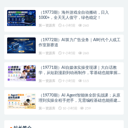
（19773期）海外游戏全自动搬砖，日入
1000+，全天无人值守，绿色稳定！
第一资源库
6 小时前
260
（19772期）AI算力广告业务｜AI时代个人或工
作室新赛道
第一资源库
9 小时前
260
（19771期）AI自媒体实操变现课｜大白话教
学，从短剧漫剧到动画制作，零基础也能掌握
爆款内容创作与变现全流程
第一资源库
9 小时前
115
（19770期）AI Agent智能体全阶实战课；从原
理到实操全程手把手，无需编程基础也能搭建
自动运行的智能体
第一资源库
10 小时前
259