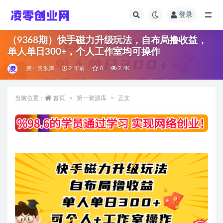
登录
全部
（9368期）快手磁力升级玩法，自布局撸收益，
单人单日300+，个人工作室均可操作
第一资源库
2 年前
0
2.4K
当前位置：
首页
第一资源库
正文