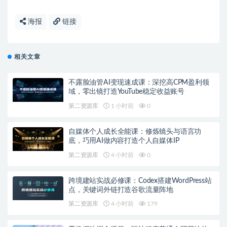
海报
链接
相关文章
不露脸油管AI变现速成课：深挖高CPM盈利领
域，零出镜打造YouTube稳定收益账号
第二资源库
1 小时前
0
自媒体个人成长全能课：修炼镜头与语言功
底，巧用AI做内容打造个人自媒体IP
第二资源库
4 小时前
0
跨境建站实战必修课：Codex搭建WordPress站
点，关键词外链打造谷歌流量阵地
第二资源库
4 小时前
179