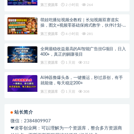
第三资源库
2 小时前
264
萌娃吃播短视频全教程｜长短视频双赛道实
操，图文+视频零基础保姆式教学，伙伴计划-
收徒-商单等多种变现方式
第三资源库
4 小时前
281
全网最稳收益最高的AI智能广告挂G项目，日入
400+，真正的躺賺项目
第三资源库
1 天前
352
AI神器撸爆头条，一键搬运，秒过原创，有手
就能做，每天稳定200+
第三资源库
1 天前
308
站长简介
微信：2384809907
❤凌零创业网：可以理解为一个资源库，整合多方资源商