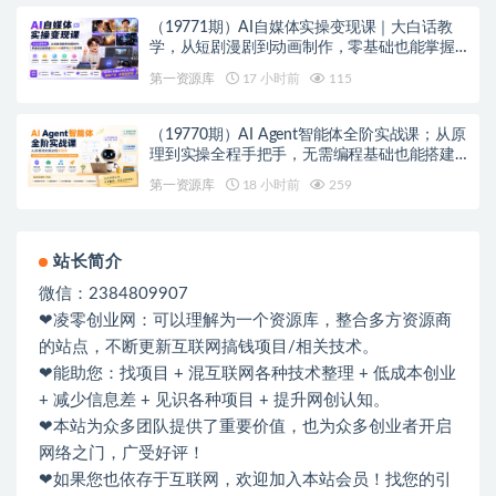
（19771期）AI自媒体实操变现课｜大白话教
学，从短剧漫剧到动画制作，零基础也能掌握
爆款内容创作与变现全流程
第一资源库
17 小时前
115
（19770期）AI Agent智能体全阶实战课；从原
理到实操全程手把手，无需编程基础也能搭建
自动运行的智能体
第一资源库
18 小时前
259
站长简介
微信：2384809907
❤凌零创业网：可以理解为一个资源库，整合多方资源商
的站点，不断更新互联网搞钱项目/相关技术。
❤能助您：找项目 + 混互联网各种技术整理 + 低成本创业
+ 减少信息差 + 见识各种项目 + 提升网创认知。
❤本站为众多团队提供了重要价值，也为众多创业者开启
网络之门，广受好评！
❤如果您也依存于互联网，欢迎加入本站会员！找您的引