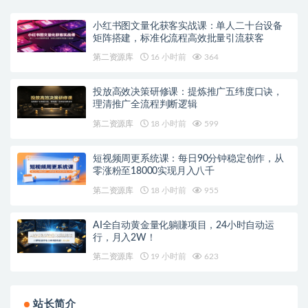
小红书图文量化获客实战课：单人二十台设备
矩阵搭建，标准化流程高效批量引流获客
第二资源库
16 小时前
364
投放高效决策研修课：提炼推广五纬度口诀，
理清推广全流程判断逻辑
第二资源库
18 小时前
599
短视频周更系统课：每日90分钟稳定创作，从
零涨粉至18000实现月入八千
第二资源库
18 小时前
955
AI全自动黄金量化躺賺项目，24小时自动运
行，月入2W！
第二资源库
19 小时前
623
站长简介