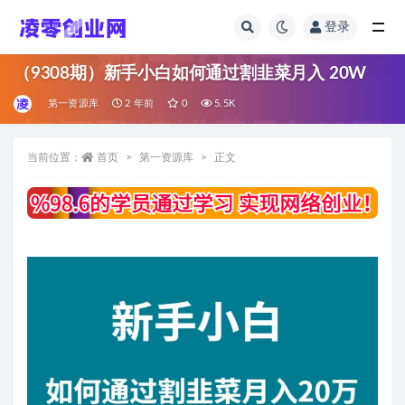
登录
全部
（9308期）新手小白如何通过割韭菜月入 20W
第一资源库
2 年前
0
5.5K
当前位置：
首页
第一资源库
正文