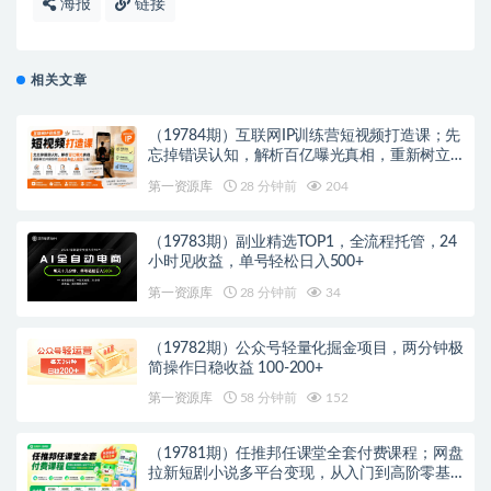
海报
链接
相关文章
（19784期）互联网IP训练营短视频打造课；先
忘掉错误认知，解析百亿曝光真相，重新树立
内容创作方向感与收入模型认知
第一资源库
28 分钟前
204
（19783期）副业精选TOP1，全流程托管，24
小时见收益，单号轻松日入500+
第一资源库
28 分钟前
34
（19782期）公众号轻量化掘金项目，两分钟极
简操作日稳收益 100-200+
第一资源库
58 分钟前
152
（19781期）任推邦任课堂全套付费课程；网盘
拉新短剧小说多平台变现，从入门到高阶零基