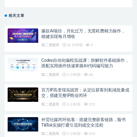
相关文章
爆款Ai项目，月化过万，无需耗费精力操作，
稳健实现每月增收
第二资源库
12 分钟前
0
Codex自动化编程实战课：拆解软件基础操作，
搭配实用插件快速掌握AI代码编写能力
第二资源库
2 小时前
68
百万IP高变现实战营：从定位获客到私域批量成
交，搭建完整IP商业闭环
第二资源库
3 小时前
155
外贸社媒闭环拓客：搭建完整获客链路，脸书
TikTok实操打通引流到成交全流程
第二资源库
3 小时前
410