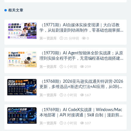
相关文章
（19771期）AI自媒体实操变现课｜大白话教
学，从短剧漫剧到动画制作，零基础也能掌握
爆款内容创作与变现全流程
第一资源库
21 分钟前
0
（19770期）AI Agent智能体全阶实战课；从原
理到实操全程手把手，无需编程基础也能搭建
自动运行的智能体
第一资源库
1 小时前
259
（19768期）2026亚马逊实战通关特训营-2026
更新，多维选品+渐进式打法+AI应用，从0到1
打造盈利店铺
第一资源库
2 小时前
167
（19769期）AI CodeX实战课｜Windows/Mac
本地部署｜API 对接调通｜Skill 自制｜漫剧剪辑
｜网站 VR 项目｜AI项目落地全教程
第一资源库
2 小时前
107