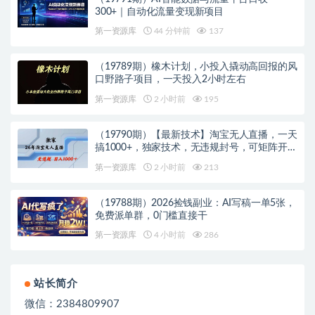
300+｜自动化流量变现新项目
第一资源库
44 分钟前
137
（19789期）橡木计划，小投入撬动高回报的风
口野路子项目，一天投入2小时左右
第一资源库
2 小时前
195
（19790期）【最新技术】淘宝无人直播，一天
搞1000+，独家技术，无违规封号，可矩阵开
播，长期稳定
第一资源库
2 小时前
213
（19788期）2026捡钱副业：AI写稿一单5张，
免费派单群，0门槛直接干
第一资源库
4 小时前
286
站长简介
微信：2384809907