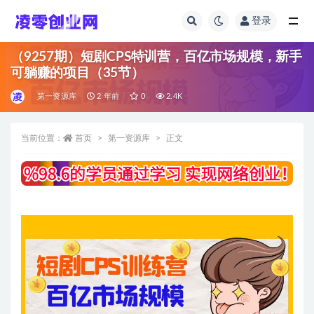
登录
全部
（9257期）短剧CPS特训营，百亿市场规模，新手
可躺赚的项目（35节）
第一资源库
2 年前
0
2.4K
当前位置：
首页
第一资源库
正文