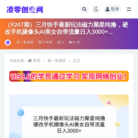
登录
全部
（9247期）三月快手最新玩法磁力聚星纯撸，硬
改手机摄像头AI美女自带流量日入3000+…
第一资源库
2 年前
0
8.1K
当前位置：
首页
第一资源库
正文