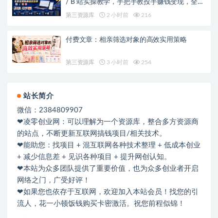
/ B 站实操教学，手把手教投手赚钱变现，全套
变现拆解稳定出单
第三资源库
2 小时前
216
付费文章：相亲筛选对象的高效实用策略
第三资源库
3 小时前
254
站长简介
微信：2384809907
❤凌零创业网：可以理解为一个资源库，整合多方资源商
的站点，不断更新互联网搞钱项目/相关技术。
❤能助您：找项目 + 混互联网各种技术整理 + 低成本创业
+ 减少信息差 + 见识各种项目 + 提升网创认知。
❤本站为众多团队提供了重要价值，也为众多创业者开启
网络之门，广受好评！
❤如果您也依存于互联网，欢迎加入本站会员！找您的引
流人，花一小顿饭钱购买卡密激活。祝您前程似锦！