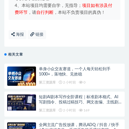
4、本站项目均需要自学，无指导；
项目如有涉及付
费环节
，请
自行判断
，本站不负责项目的真伪！
海报
链接
相关文章
单身小众交友赛道，一个人每天轻松到手
1000+，落地快、见效稳
第三资源库
2 小时前
0
短剧AI剧本写作全阶课程｜标准剧本格式、AI
写剧指令、投稿过稿技巧、网文改编、主线剧
情把控、审稿避坑全套实操教学
第三资源库
2 小时前
169
全网主流广告投放课，腾讯ADQ / 抖音 / 快手