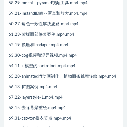
58.29-mochi、pyramid视频工具.mp4.mp4
59.21-instandID商业写真和放大.mp4.mp4
60.27-角色一致性解决思路.mp4.mp4
61.23-蒙版面部修复案例.mp4.mp4
62.19-换脸和ipadaper.mp4.mp4
63.30-cog视频和混元视频.mp4.mp4
64.11-xl模型的controlnet.mp4.mp4
65.28-animatediff动画制作、植物面条跳舞转绘.mp4.mp4
66.13-扩图案例.mp4.mp4
67.22-layerstyle-1.mp4.mp4
68.15-去除背景重绘.mp4.mp4
69.31-catvton换衣节点.mp4.mp4