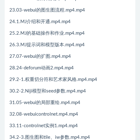
23.03-webui的图生图流程.mp4.mp4
24.1.MJ介绍和开通.mp4.mp4
25.2.MJ的基础操作和作业.mp4.mp4
26.3.MJ提示词和模型版本.mp4.mp4
27.07-webui的扩图.mp4.mp4
28.24-deforum动画2.mp4.mp4
29.2-1.权重切分符和艺术家风格.mp4.mp4
30.2-2.Niji模型和seed参数.mp4.mp4
31.05-webui的局部重绘.mp4.mp4
32.08-webuicontrolnet.mp4.mp4
33.11-controlnet实例1.mp4.mp4
34.2-3.图生图和tile、iw参数.mp4.mp4