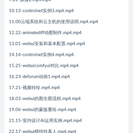
10.13-controlnet实例3.mp4.mp4
11.00云端系统和云主机的使用说明.mp4.mp4
12.22-animatediff动图制作.mp4.mp4
13.01-webui安装和基本配置.mp4.mp4
14.14-controlnet实例4.mp4.mp4
15.25-webuicomfyui对比.mp4.mp4
16.23-deforum动画1.mp4.mp4
17.21-视频转绘.mp4.mp4
18.03-webui的图生图流程.mp4.mp4
19.06-webui的蒙版重绘.mp4.mp4
21.15-室内设计Al运用实例.mp4.mp4
22.17-webui模特转真人.mp4.mp4