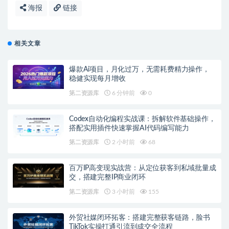
海报
链接
相关文章
爆款Ai项目，月化过万，无需耗费精力操作，
稳健实现每月增收
第二资源库
6 分钟前
0
Codex自动化编程实战课：拆解软件基础操作，
搭配实用插件快速掌握AI代码编写能力
第二资源库
2 小时前
68
百万IP高变现实战营：从定位获客到私域批量成
交，搭建完整IP商业闭环
第二资源库
3 小时前
155
外贸社媒闭环拓客：搭建完整获客链路，脸书
TikTok实操打通引流到成交全流程