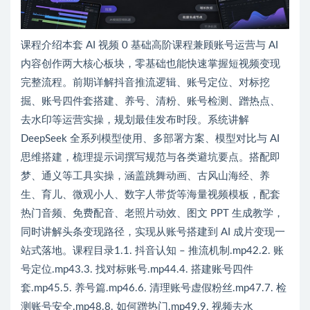
课程介绍本套 AI 视频 0 基础高阶课程兼顾账号运营与 AI
内容创作两大核心板块，零基础也能快速掌握短视频变现
完整流程。前期详解抖音推流逻辑、账号定位、对标挖
掘、账号四件套搭建、养号、清粉、账号检测、蹭热点、
去水印等运营实操，规划最佳发布时段。系统讲解
DeepSeek 全系列模型使用、多部署方案、模型对比与 AI
思维搭建，梳理提示词撰写规范与各类避坑要点。搭配即
梦、通义等工具实操，涵盖跳舞动画、古风山海经、养
生、育儿、微观小人、数字人带货等海量视频模板，配套
热门音频、免费配音、老照片动效、图文 PPT 生成教学，
同时讲解头条变现路径，实现从账号搭建到 AI 成片变现一
站式落地。课程目录1.1. 抖音认知 – 推流机制.mp42.2. 账
号定位.mp43.3. 找对标账号.mp44.4. 搭建账号四件
套.mp45.5. 养号篇.mp46.6. 清理账号虚假粉丝.mp47.7. 检
测账号安全.mp48.8. 如何蹭热门.mp49.9. 视频去水