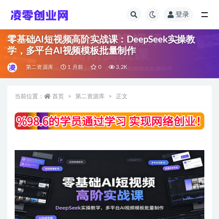
登录
全部
零基础AI短视频高阶实战课：DeepSeek实操教
学，多平台AI视频模板批量制作
第二资源库
1 月前
0
3.2K
当前位置：
首页
第二资源库
正文