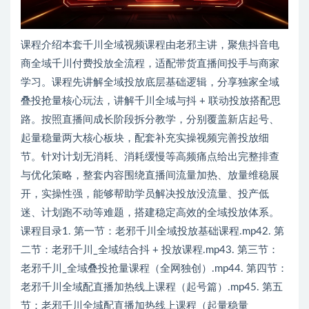
课程介绍本套千川全域视频课程由老邪主讲，聚焦抖音电
商全域千川付费投放全流程，适配带货直播间投手与商家
学习。课程先讲解全域投放底层基础逻辑，分享独家全域
叠投抢量核心玩法，讲解千川全域与抖 + 联动投放搭配思
路。按照直播间成长阶段拆分教学，分别覆盖新店起号、
起量稳量两大核心板块，配套补充实操视频完善投放细
节。针对计划无消耗、消耗缓慢等高频痛点给出完整排查
与优化策略，整套内容围绕直播间流量加热、放量维稳展
开，实操性强，能够帮助学员解决投放没流量、投产低
迷、计划跑不动等难题，搭建稳定高效的全域投放体系。
课程目录1. 第一节：老邪千川全域投放基础课程.mp42. 第
二节：老邪千川_全域结合抖 + 投放课程.mp43. 第三节：
老邪千川_全域叠投抢量课程（全网独创）.mp44. 第四节：
老邪千川全域配直播加热线上课程（起号篇）.mp45. 第五
节：老邪千川全域配直播加热线上课程（起量稳量