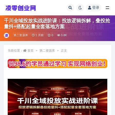
登录
全部
千川全域投放实战进阶课：投放逻辑拆解，叠投抢
量抖+搭配起量全套落地方案
第二资源库
1 月前
0
3.8K
当前位置：
首页
第二资源库
正文