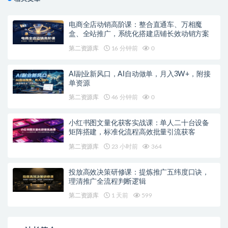
电商全店动销高阶课：整合直通车、万相魔
盒、全站推广，系统化搭建店铺长效动销方案
第二资源库
16 分钟前
0
AI副业新风口，AI自动做单，月入3W+，附接
单资源
第二资源库
46 分钟前
0
小红书图文量化获客实战课：单人二十台设备
矩阵搭建，标准化流程高效批量引流获客
第二资源库
23 小时前
364
投放高效决策研修课：提炼推广五纬度口诀，
理清推广全流程判断逻辑
第二资源库
1 天前
599