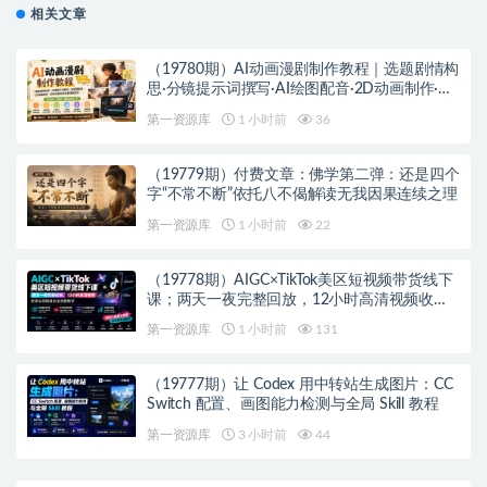
相关文章
（19780期）AI动画漫剧制作教程｜选题剧情构
思·分镜提示词撰写·AI绘图配音·2D动画制作·剪
映实操完成完整漫剧成片
第一资源库
1 小时前
36
（19779期）付费文章：佛学第二弹：还是四个
字“不常不断”依托八不偈解读无我因果连续之理
第一资源库
1 小时前
22
（19778期）AIGC×TikTok美区短视频带货线下
课；两天一夜完整回放，12小时高清视频收录
头部操盘手全流程教学
第一资源库
1 小时前
131
（19777期）让 Codex 用中转站生成图片：CC
Switch 配置、画图能力检测与全局 Skill 教程
第一资源库
3 小时前
44