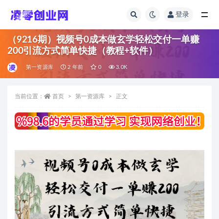
登录
全部
（9216期）视频号0成本做玄学轻松交付一单赚
200引流方式简单快捷（教程+软件）
第一资源库
2 年前
0
3.0K
当前位置：
首页
第一资源库
正文