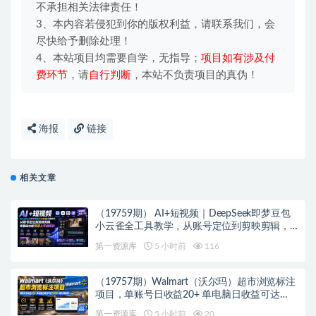
不承担相关法律责任！
3、本内容若侵犯到你的版权利益，请联系我们，会
尽快给予删除处理！
4、本站项目均需要自学，无指导；
项目如有涉及付
费环节
，请
自行判断
，本站不负责项目的真伪！
海报
链接
相关文章
（19759期） AI+短视频｜DeepSeek即梦豆包
小云雀全工具教学，从账号定位到剪映剪辑，
零基础也能快速上手做爆款
第一资源库
5 小时前
116
（19757期）Walmart（沃尔玛）超市浏览标注
项目，单账号日收益20+ 单电脑日收益可达
1000+带分佣机制
第一资源库
5 小时前
20