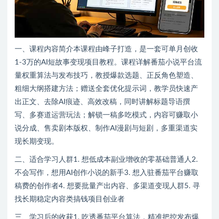
一、课程内容简介本课程由峰子打造，是一套可单月创收
1-3万的AI短故事变现项目教程。课程详解番茄小说平台流
量权重算法与发布技巧，教授爆款选题、正反角色塑造、
粗细大纲搭建方法；赠送全套优化提示词，教学员快速产
出正文、去除AI痕迹、高效改稿，同时讲解标题导语撰
写、多赛道运营玩法；解锁一稿多吃模式，内容可赚取小
说分成、售卖剧本版权、制作AI漫剧与短剧，多重渠道实
现长期变现。
二、适合学习人群1. 想低成本副业增收的零基础普通人2.
不会写作，想用AI创作小说的新手3. 想入驻番茄平台赚取
稿费的创作者4. 想要批量产出内容、多渠道变现人群5. 寻
找长期稳定内容类搞钱项目创业者
三、学习后的收获1. 吃透番茄平台算法，精准把控发布爆