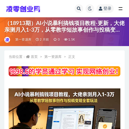
登录
全部
（18913期）AI小说暴利搞钱项目教程-更新，大佬
亲测月入1-3万，从零教学短故事创作与投稿变现
全套玩法
第一资源库
2 月前
0
1.5K
当前位置：
首页
第一资源库
正文