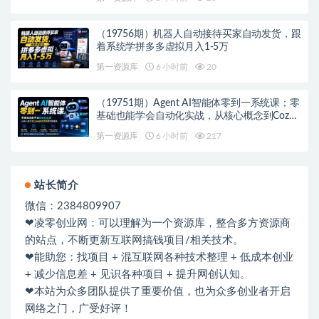
（19756期）机器人自动接待买家自动发货，跟
着系统学拼多多虚拟月入1-5万
第一资源库
6 小时前
20
（19751期）Agent AI智能体零到一系统课；零
基础也能学会自动化实战，从核心概念到Coze
工作流搭建完整覆盖
第一资源库
6 小时前
217
站长简介
微信：2384809907
❤凌零创业网：可以理解为一个资源库，整合多方资源商
的站点，不断更新互联网搞钱项目/相关技术。
❤能助您：找项目 + 混互联网各种技术整理 + 低成本创业
+ 减少信息差 + 见识各种项目 + 提升网创认知。
❤本站为众多团队提供了重要价值，也为众多创业者开启
网络之门，广受好评！