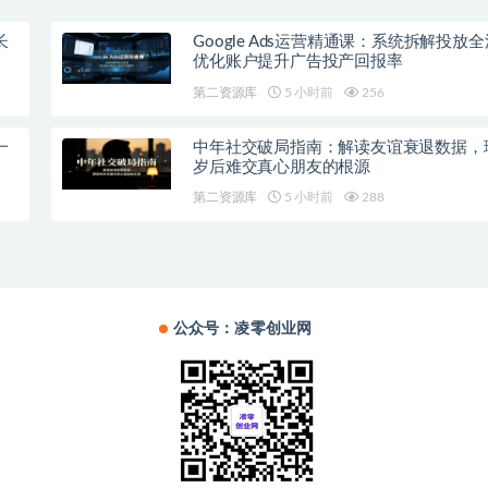
长
Google Ads运营精通课：系统拆解投放
优化账户提升广告投产回报率
第二资源库
5 小时前
256
一
中年社交破局指南：解读友谊衰退数据，
岁后难交真心朋友的根源
第二资源库
5 小时前
288
公众号：凌零创业网