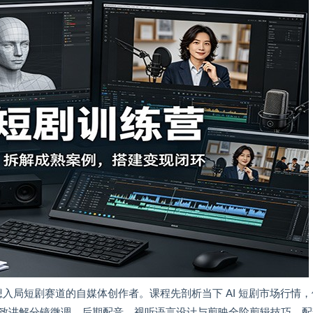
想入局短剧赛道的自媒体创作者。课程先剖析当下 AI 短剧市场行情
致讲解分镜微调、后期配音、视听语言设计与剪映全阶剪辑技巧。配