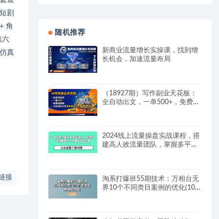
短剧
+ 角
随机推荐
第六
新商业流量增长实操课，找到增
 仿真
长机会，加速流量布局
（18927期）写作副业天花板：
全自动出文，一单500+，免费接
单群，小白当天上手当天收米
2024线上流量操盘实战课程，搭
建高人效流量团队，掌握多平台
流量
链接
淘系打爆班55期技术：万相台无
界10个不同类目案例的优化(10
节)