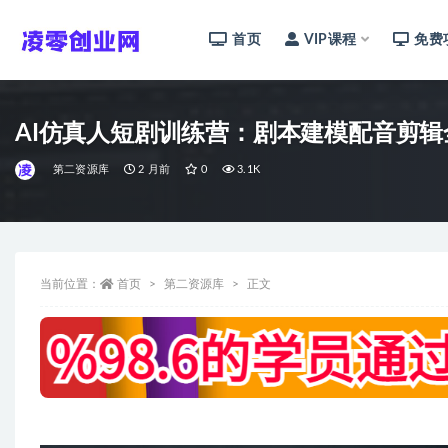
首页
VIP课程
免费
全部
AI仿真人短剧训练营：剧本建模配音剪
第二资源库
2 月前
0
3.1K
当前位置：
首页
第二资源库
正文