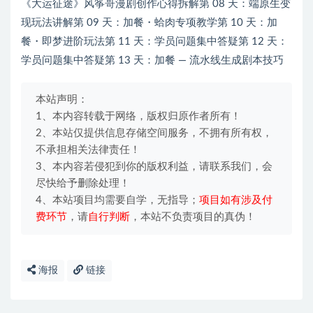
《大运征途》风筝哥漫剧创作心得拆解第 08 天：端原生变
现玩法讲解第 09 天：加餐・蛤肉专项教学第 10 天：加
餐・即梦进阶玩法第 11 天：学员问题集中答疑第 12 天：
学员问题集中答疑第 13 天：加餐 — 流水线生成剧本技巧
本站声明：
1、本内容转载于网络，版权归原作者所有！
2、本站仅提供信息存储空间服务，不拥有所有权，
不承担相关法律责任！
3、本内容若侵犯到你的版权利益，请联系我们，会
尽快给予删除处理！
4、本站项目均需要自学，无指导；
项目如有涉及付
费环节
，请
自行判断
，本站不负责项目的真伪！
海报
链接