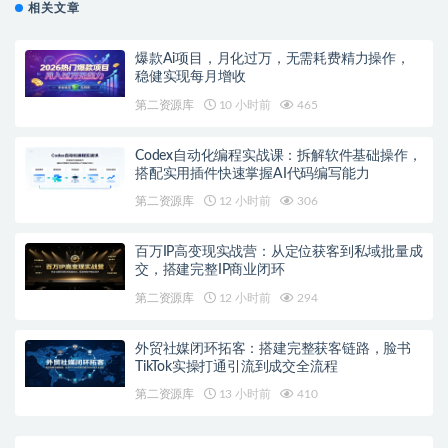
相关文章
爆款Ai项目，月化过万，无需耗费精力操作，
稳健实现每月增收
第二资源库
10 小时前
465
Codex自动化编程实战课：拆解软件基础操作，
搭配实用插件快速掌握AI代码编写能力
第二资源库
12 小时前
306
百万IP高变现实战营：从定位获客到私域批量成
交，搭建完整IP商业闭环
第二资源库
12 小时前
294
外贸社媒闭环拓客：搭建完整获客链路，脸书
TikTok实操打通引流到成交全流程
第二资源库
13 小时前
410