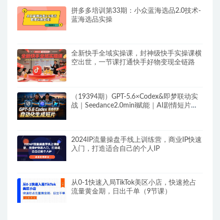
拼多多培训第33期：小众蓝海选品2.0技术-
蓝海选品实操
全新快手全域实操课，封神级快手实操课横
空出世，一节课打通快手好物变现全链路
（19394期）GPT-5.6×Codex&即梦联动实
战｜Seedance2.0mini赋能｜AI剧情短片自
动生成拼接导出全流程教学
2024IP流量操盘手线上训练营，商业IP快速
入门，打造适合自己的个人IP
从0-1快速入局TikTok美区小店，快速抢占
流量黄金期，日出千单（9节课）