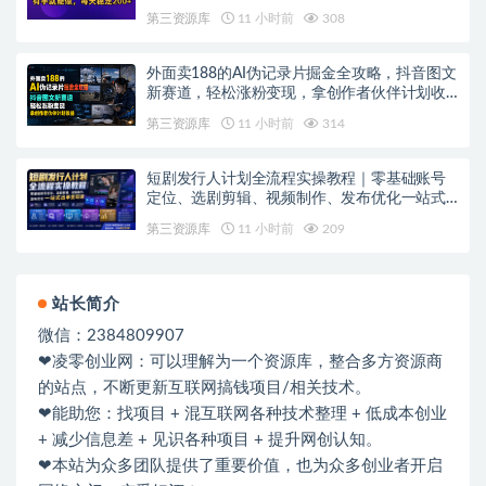
第三资源库
11 小时前
308
外面卖188的AI伪记录片掘金全攻略，抖音图文
新赛道，轻松涨粉变现，拿创作者伙伴计划收
益【文档】
第三资源库
11 小时前
314
短剧发行人计划全流程实操教程｜零基础账号
定位、选剧剪辑、视频制作、发布优化一站式
出单变现课​
第三资源库
11 小时前
209
站长简介
微信：2384809907
❤凌零创业网：可以理解为一个资源库，整合多方资源商
的站点，不断更新互联网搞钱项目/相关技术。
❤能助您：找项目 + 混互联网各种技术整理 + 低成本创业
+ 减少信息差 + 见识各种项目 + 提升网创认知。
❤本站为众多团队提供了重要价值，也为众多创业者开启