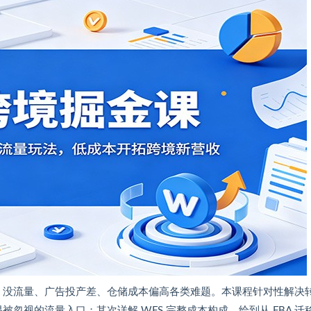
ing 没流量、广告投产差、仓储成本偏高各类难题。本课程针对性解决
易被忽视的流量入口；其次详解 WFS 完整成本构成，给到从 FBA 迁