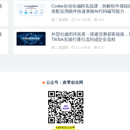
稳
Codex自动化编程实战课：拆解软件基础
搭配实用插件快速掌握AI代码编写能力
第二资源库
10 小时前
306
成
外贸社媒闭环拓客：搭建完整获客链路，
TikTok实操打通引流到成交全流程
第二资源库
11 小时前
410
公众号：凌零创业网