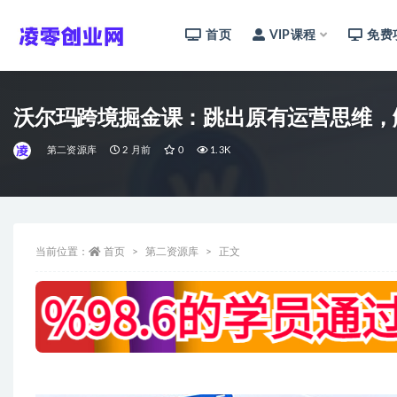
首页
VIP课程
免费
全部
沃尔玛跨境掘金课：跳出原有运营思维，
第二资源库
2 月前
0
1.3K
当前位置：
首页
第二资源库
正文