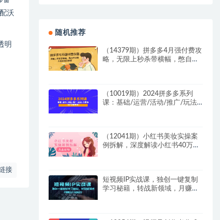
配沃
随机推荐
的透明
（14379期）拼多多4月强付费攻
略，无限上秒杀带横幅，憋自然
流量，大促更新全解析
（10019期）2024拼多多系列
课：基础/运营/活动/推广/玩法/
大模块（62节视频课）
（12041期）小红书美妆实操案
例拆解，深度解读小红书40万粉
8000赞180粉，为什么?
链接
短视频IP实战课，独创一键复制
学习秘籍，转战新领域，月赚五
万轻松行