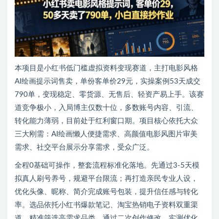
本项目是小红书低门槛虚拟资料变现赛道，主打电影风格
AI绘画提示词售卖，单份客单价29元，实操案例53天成交
790单，变现稳定、零货源、无售后、轻资产易上手。该赛
道竞争极小，入局博主仅数十位，多数账号内容、引流、
转化能力薄弱，目前处于红利窗口期。项目核心依托大众
三大刚需：AI绘画懒人便捷需求、高颜值电影风图片审美
需求、社交平台展示分享需求，受众广泛。
全程0基础可操作，整套流程标准化落地。先通过3-5天模
拟真人刷号养号，规避平台限流；再打造亲民专业人设，
优化头像、昵称、简介完成账号包装，提升信任感与转化
率。选品依托小红书爆款笔记、淘宝热销电子资料双重渠
道，精准筛选高需求品类。通过二次创作修改、实测优化