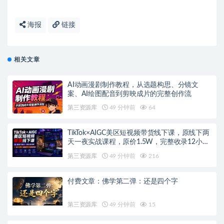
海报
链接
相关文章
AI动画漫剧制作教程，从选题构思、分镜文
案、AI绘图配音到剪映成片的完整创作流
第三资源库
49 分钟前
64
TikTok×AIGC美区短视频带货线下课，原线下两
天一夜实战课程，原价1.5W，完整收录12小时
高清授课视频
第三资源库
49 分钟前
216
付费文章：佛学第二弹：还是四个字
第三资源库
49 分钟前
15