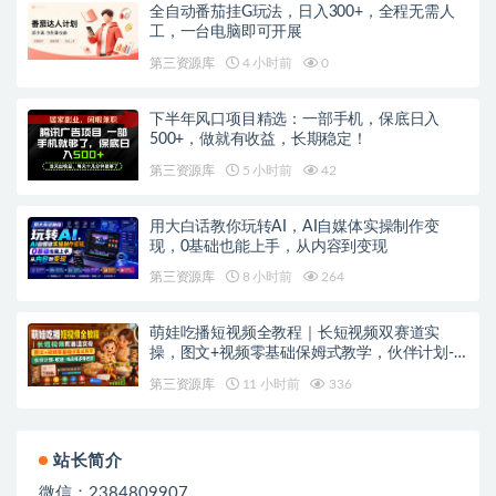
全自动番茄挂G玩法，日入300+，全程无需人
工，一台电脑即可开展
第三资源库
4 小时前
0
下半年风口项目精选：一部手机，保底日入
500+，做就有收益，长期稳定！
第三资源库
5 小时前
42
用大白话教你玩转AI，AI自媒体实操制作变
现，0基础也能上手，从内容到变现
第三资源库
8 小时前
264
萌娃吃播短视频全教程｜长短视频双赛道实
操，图文+视频零基础保姆式教学，伙伴计划-
收徒-商单等多种变现方式
第三资源库
11 小时前
336
站长简介
微信：2384809907