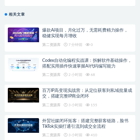
相关文章
爆款Ai项目，月化过万，无需耗费精力操作，
稳健实现每月增收
第二资源库
7 分钟前
0
Codex自动化编程实战课：拆解软件基础操作，
搭配实用插件快速掌握AI代码编写能力
第二资源库
2 小时前
68
百万IP高变现实战营：从定位获客到私域批量成
交，搭建完整IP商业闭环
第二资源库
3 小时前
155
外贸社媒闭环拓客：搭建完整获客链路，脸书
TikTok实操打通引流到成交全流程
第二资源库
3 小时前
410