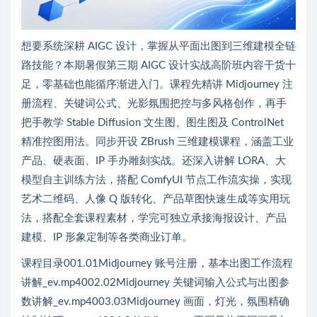
想要系统深耕 AIGC 设计，掌握从平面出图到三维建模全链
路技能？本期暑假第三期 AIGC 设计实战高阶班内容干货十
足，零基础也能循序渐进入门。课程先精讲 Midjourney 注
册流程、关键词公式、光影氛围把控与多风格创作，再手
把手教学 Stable Diffusion 文生图、图生图及 ControlNet
精准控图用法。同步开设 ZBrush 三维建模课程，涵盖工业
产品、硬表面、IP 手办雕刻实战。还深入讲解 LORA、大
模型自主训练方法，搭配 ComfyUI 节点工作流实操，实现
艺术二维码、人像 Q 版转化、产品草图快速生成等实用玩
法，搭配全套课程素材，学完可独立承接海报设计、产品
建模、IP 形象定制等各类商业订单。
课程目录001.01Midjourney 账号注册，基本出图工作流程
讲解_ev.mp4002.02Midjourney 关键词输入公式与出图参
数讲解_ev.mp4003.03Midjourney 画面，灯光，氛围精确