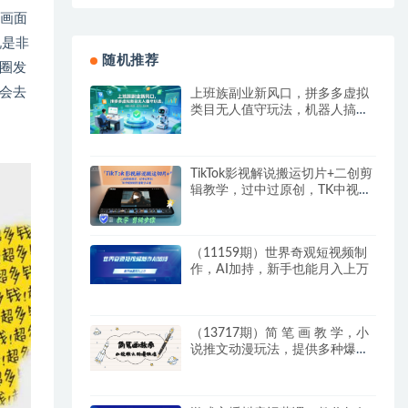
个画面
说是非
随机推荐
圈发
会去
上班族副业新风口，拼多多虚拟
类目无人值守玩法，机器人搞定
一切月入五位数
TikTok影视解说搬运切片+二创剪
辑教学，过中过原创，TK中视频
创作者新手必看
（11159期）世界奇观短视频制
作，AI加持，新手也能月入上万
（13717期）简 笔 画 教 学，小
说推文动漫玩法，提供多种爆点
文案写法，引爆社交媒体