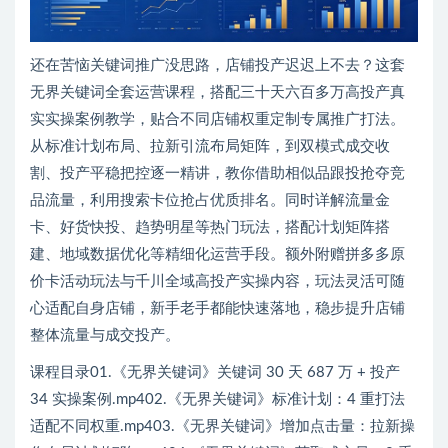
还在苦恼关键词推广没思路，店铺投产迟迟上不去？这套
无界关键词全套运营课程，搭配三十天六百多万高投产真
实实操案例教学，贴合不同店铺权重定制专属推广打法。
从标准计划布局、拉新引流布局矩阵，到双模式成交收
割、投产平稳把控逐一精讲，教你借助相似品跟投抢夺竞
品流量，利用搜索卡位抢占优质排名。同时详解流量金
卡、好货快投、趋势明星等热门玩法，搭配计划矩阵搭
建、地域数据优化等精细化运营手段。额外附赠拼多多原
价卡活动玩法与千川全域高投产实操内容，玩法灵活可随
心适配自身店铺，新手老手都能快速落地，稳步提升店铺
整体流量与成交投产。
课程目录01.《无界关键词》关键词 30 天 687 万 + 投产
34 实操案例.mp402.《无界关键词》标准计划：4 重打法
适配不同权重.mp403.《无界关键词》增加点击量：拉新操