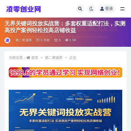
登录
全部
无界关键词投放实战营：多套权重适配打法，实测
高投产案例轻松拉高店铺收益
第二资源库
3 月前
0
1.5K
当前位置：
首页
第二资源库
正文