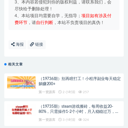
3、本内容若侵犯到你的版权利益，请联系我们，会
尽快给予删除处理！
4、本站项目均需要自学，无指导；
项目如有涉及付
费环节
，请
自行判断
，本站不负责项目的真伪！
海报
链接
相关文章
（19736期）别再瞎打工！小程序副业每天稳定
躺赚200+
第一资源库
2 小时前
257
（19735期）steam游戏搬砖，每周收益20-
80%，只需操作1-2个小时，月入稳稳过万，零
风险长期做
第一资源库
3 小时前
324