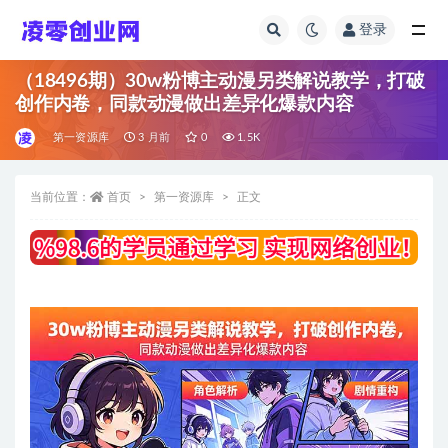
登录
全部
（18496期）30w粉博主动漫另类解说教学，打破
创作内卷，同款动漫做出差异化爆款内容
第一资源库
3 月前
0
1.5K
当前位置：
首页
第一资源库
正文