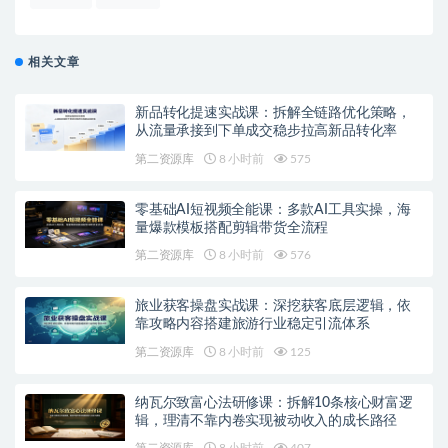
相关文章
新品转化提速实战课：拆解全链路优化策略，
从流量承接到下单成交稳步拉高新品转化率
第二资源库
8 小时前
575
零基础AI短视频全能课：多款AI工具实操，海
量爆款模板搭配剪辑带货全流程
第二资源库
8 小时前
576
旅业获客操盘实战课：深挖获客底层逻辑，依
靠攻略内容搭建旅游行业稳定引流体系
第二资源库
8 小时前
125
纳瓦尔致富心法研修课：拆解10条核心财富逻
辑，理清不靠内卷实现被动收入的成长路径