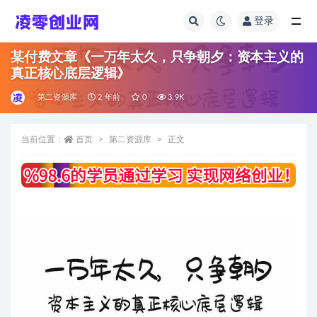
登录
全部
某付费文章《一万年太久，只争朝夕：资本主义的
真正核心底层逻辑》
第二资源库
2 年前
0
3.9K
当前位置：
首页
第二资源库
正文