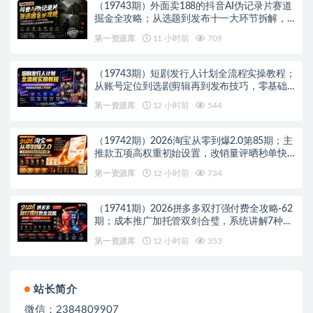
（19743期）外面卖188的抖音AI伪记录片赛道
掘金全攻略；从选题到发布十一大环节拆解，
零基础也能做出高流量真实感内容
第一资源库
11 小时前
709
（19743期）短剧发行人计划全流程实操教程；
从账号定位到选剧剪辑再到发布技巧，零基础
也能快速上手出单
第一资源库
12 小时前
544
（19742期）2026淘宝从零到爆2.0第85期；主
推款五项高权重初始设置，改销量评晒秒单快
速破零积累基础权重
第一资源库
12 小时前
734
（19741期）2026拼多多双打强付费全攻略-62
期；成本推广加托管双剑合璧，系统讲解7种付
费玩法优劣势与选择策略
第一资源库
12 小时前
353
站长简介
微信：2384809907