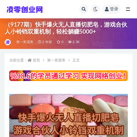
登录
全部
（9177期）快手爆火无人直播切肥皂，游戏合伙
人小铃铛双重机制，轻松躺赚5000+
第一资源库
2 年前
0
2.3K
当前位置：
首页
第一资源库
正文