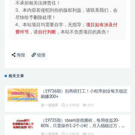
不承担相关法律责任！
3、本内容若侵犯到你的版权利益，请联系我们，会
尽快给予删除处理！
4、本站项目均需要自学，无指导；
项目如有涉及付
费环节
，请
自行判断
，本站不负责项目的真伪！
海报
链接
相关文章
（19736期）别再瞎打工！小程序副业每天稳定
躺赚200+
第一资源库
2 小时前
257
（19735期）steam游戏搬砖，每周收益20-
80%，只需操作1-2个小时，月入稳稳过万，零
风险长期做
第一资源库
3 小时前
324