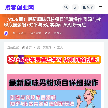
登录
全部
（9158期）最新原味男粉项目详细操作 引流与变
现底层逻辑+知乎与b站实操引流创新玩法
第一资源库
2 年前
0
3.2K
当前位置：
首页
第一资源库
正文