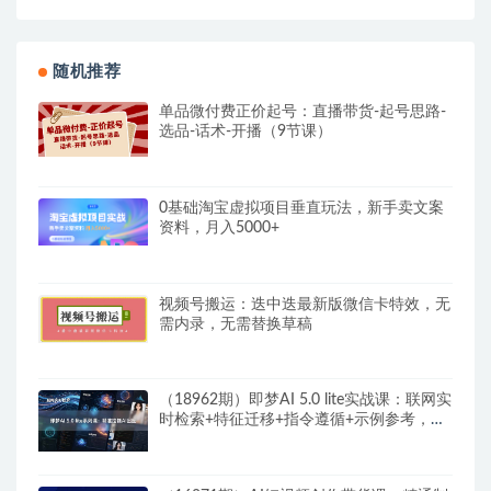
随机推荐
单品微付费正价起号：直播带货-起号思路-
选品-话术-开播（9节课）
0基础淘宝虚拟项目垂直玩法，新手卖文案
资料，月入5000+
视频号搬运：迭中迭最新版微信卡特效，无
需内录，无需替换草稿
（18962期）即梦AI 5.0 lite实战课：联网实
时检索+特征迁移+指令遵循+示例参考，精
准控制AI出图