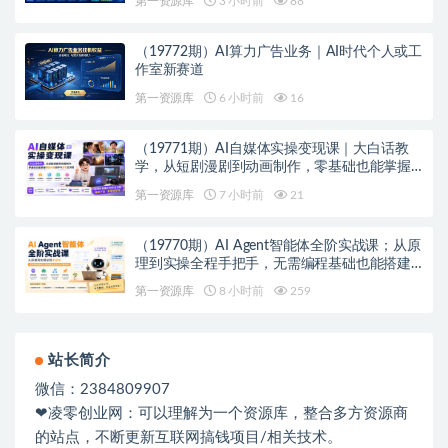
第一资源库
3 小时前
88
（19772期）AI算力广告业务｜AI时代个人或工
作室新赛道
第一资源库
6 小时前
16
（19771期）AI自媒体实操变现课｜大白话教
学，从短剧漫剧到动画制作，零基础也能掌握
爆款内容创作与变现全流程
第一资源库
7 小时前
21
（19770期）AI Agent智能体全阶实战课；从原
理到实操全程手把手，无需编程基础也能搭建
自动运行的智能体
第一资源库
8 小时前
259
站长简介
微信：2384809907
❤凌零创业网：可以理解为一个资源库，整合多方资源商
的站点，不断更新互联网搞钱项目/相关技术。