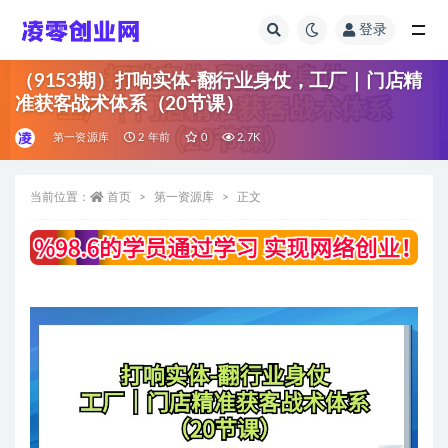
登录
全部
（9153期）打响实体-翻行业身仗，​工厂｜门店精
准获客战术体系（20节课）
第一资源库
2 年前
0
2.7K
当前位置：
首页
第一资源库
正文