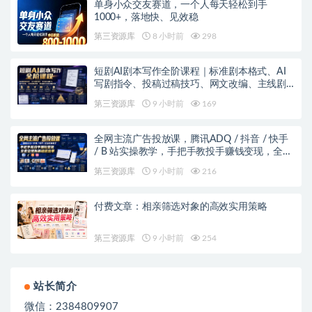
单身小众交友赛道，一个人每天轻松到手
1000+，落地快、见效稳
第三资源库
8 小时前
298
短剧AI剧本写作全阶课程｜标准剧本格式、AI
写剧指令、投稿过稿技巧、网文改编、主线剧
情把控、审稿避坑全套实操教学
第三资源库
9 小时前
169
全网主流广告投放课，腾讯ADQ / 抖音 / 快手
/ B 站实操教学，手把手教投手赚钱变现，全套
变现拆解稳定出单
第三资源库
9 小时前
216
付费文章：相亲筛选对象的高效实用策略
第三资源库
9 小时前
254
站长简介
微信：2384809907