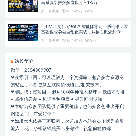
着系统学拼多多虚拟月入1-5万
第一资源库
10 小时前
20
（19751期）Agent AI智能体零到一系统课；零
基础也能学会自动化实战，从核心概念到Coze
工作流搭建完整覆盖
第一资源库
10 小时前
277
站长简介
微信：2384809907
❤凌零创业网：可以理解为一个资源库，整合多方资源商
的站点，不断更新互联网搞钱项目/相关技术。
❤能助您：找项目 + 混互联网各种技术整理 + 低成本创业
+ 减少信息差 + 见识各种项目 + 提升网创认知。
❤本站为众多团队提供了重要价值，也为众多创业者开启
网络之门，广受好评！
❤如果您也依存于互联网，欢迎加入本站会员！找您的引
流人，花一小顿饭钱购买卡密激活。祝您前程似锦！