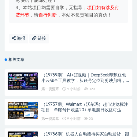
尽快给予删除处理！
4、本站项目均需要自学，无指导；
项目如有涉及付
费环节
，请
自行判断
，本站不负责项目的真伪！
海报
链接
相关文章
（19759期） AI+短视频｜DeepSeek即梦豆包
小云雀全工具教学，从账号定位到剪映剪辑，
零基础也能快速上手做爆款
第一资源库
9 小时前
323
（19757期）Walmart（沃尔玛）超市浏览标注
项目，单账号日收益20+ 单电脑日收益可达
1000+带分佣机制
第一资源库
9 小时前
20
（19756期）机器人自动接待买家自动发货，跟