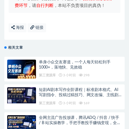
费环节
，请
自行判断
，本站不负责项目的真伪！
海报
链接
相关文章
单身小众交友赛道，一个人每天轻松到手
1000+，落地快、见效稳
第三资源库
3 小时前
298
短剧AI剧本写作全阶课程｜标准剧本格式、AI
写剧指令、投稿过稿技巧、网文改编、主线剧
情把控、审稿避坑全套实操教学
第三资源库
3 小时前
169
全网主流广告投放课，腾讯ADQ / 抖音 / 快手
/ B 站实操教学，手把手教投手赚钱变现，全套
变现拆解稳定出单