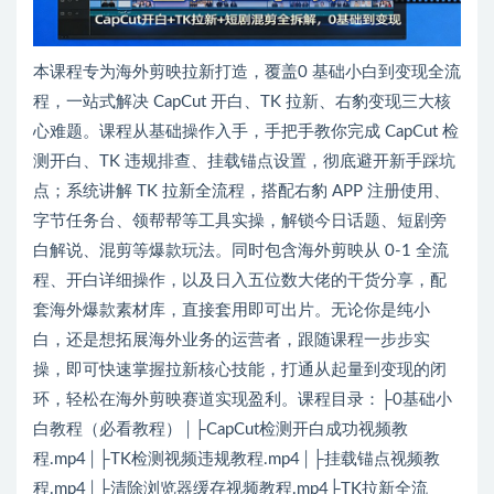
本课程专为海外剪映拉新打造，覆盖0 基础小白到变现全流
程，一站式解决 CapCut 开白、TK 拉新、右豹变现三大核
心难题。课程从基础操作入手，手把手教你完成 CapCut 检
测开白、TK 违规排查、挂载锚点设置，彻底避开新手踩坑
点；系统讲解 TK 拉新全流程，搭配右豹 APP 注册使用、
字节任务台、领帮帮等工具实操，解锁今日话题、短剧旁
白解说、混剪等爆款玩法。同时包含海外剪映从 0-1 全流
程、开白详细操作，以及日入五位数大佬的干货分享，配
套海外爆款素材库，直接套用即可出片。无论你是纯小
白，还是想拓展海外业务的运营者，跟随课程一步步实
操，即可快速掌握拉新核心技能，打通从起量到变现的闭
环，轻松在海外剪映赛道实现盈利。课程目录：├0基础小
白教程（必看教程）│├CapCut检测开白成功视频教
程.mp4│├TK检测视频违规教程.mp4│├挂载锚点视频教
程.mp4│├清除浏览器缓存视频教程.mp4├TK拉新全流