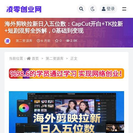
登录
全部
海外剪映拉新日入五位数：CapCut开白+TK拉新
+短剧混剪全拆解，0基础到变现
第二资源库
6 月前
0
2.8K
当前位置：
首页
第二资源库
正文