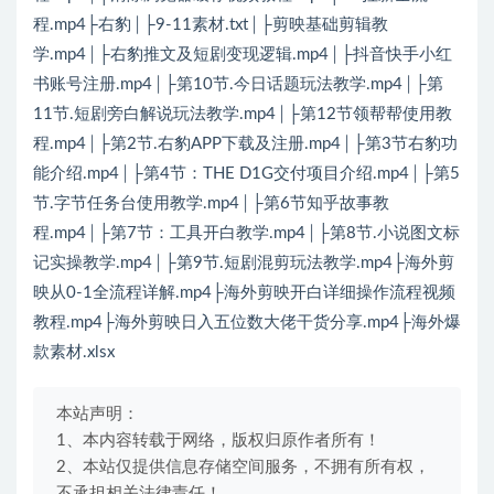
程.mp4├右豹│├9-11素材.txt│├剪映基础剪辑教
学.mp4│├右豹推文及短剧变现逻辑.mp4│├抖音快手小红
书账号注册.mp4│├第10节.今日话题玩法教学.mp4│├第
11节.短剧旁白解说玩法教学.mp4│├第12节领帮帮使用教
程.mp4│├第2节.右豹APP下载及注册.mp4│├第3节右豹功
能介绍.mp4│├第4节：THE D1G交付项目介绍.mp4│├第5
节.字节任务台使用教学.mp4│├第6节知乎故事教
程.mp4│├第7节：工具开白教学.mp4│├第8节.小说图文标
记实操教学.mp4│├第9节.短剧混剪玩法教学.mp4├海外剪
映从0-1全流程详解.mp4├海外剪映开白详细操作流程视频
教程.mp4├海外剪映日入五位数大佬干货分享.mp4├海外爆
款素材.xlsx
本站声明：
1、本内容转载于网络，版权归原作者所有！
2、本站仅提供信息存储空间服务，不拥有所有权，
不承担相关法律责任！