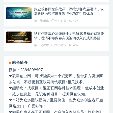
旅业获客操盘实战课：深挖获客底层逻辑，依
靠攻略内容搭建旅游行业稳定引流体系
第二资源库
9 小时前
125
纳瓦尔致富心法研修课：拆解10条核心财富逻
辑，理清不靠内卷实现被动收入的成长路径
第二资源库
9 小时前
407
站长简介
微信：2384809907
❤凌零创业网：可以理解为一个资源库，整合多方资源商
的站点，不断更新互联网搞钱项目/相关技术。
❤能助您：找项目 + 混互联网各种技术整理 + 低成本创业
+ 减少信息差 + 见识各种项目 + 提升网创认知。
❤本站为众多团队提供了重要价值，也为众多创业者开启
网络之门，广受好评！
❤如果您也依存于互联网，欢迎加入本站会员！找您的引