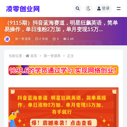
登录
全部
（9115期）抖音蓝海赛道，明星狂飙英语，简单
易操作，单日涨粉2万加，单月变现15万…
第一资源库
2 年前
0
2.6K
当前位置：
首页
第一资源库
正文