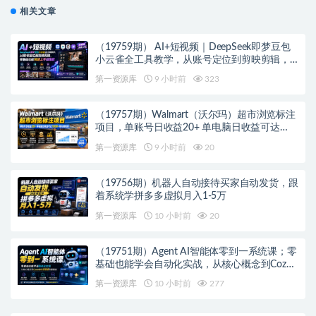
相关文章
（19759期） AI+短视频｜DeepSeek即梦豆包
小云雀全工具教学，从账号定位到剪映剪辑，
零基础也能快速上手做爆款
第一资源库
9 小时前
323
（19757期）Walmart（沃尔玛）超市浏览标注
项目，单账号日收益20+ 单电脑日收益可达
1000+带分佣机制
第一资源库
9 小时前
20
（19756期）机器人自动接待买家自动发货，跟
着系统学拼多多虚拟月入1-5万
第一资源库
10 小时前
20
（19751期）Agent AI智能体零到一系统课；零
基础也能学会自动化实战，从核心概念到Coze
工作流搭建完整覆盖
第一资源库
10 小时前
277