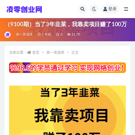
登录
全部
（9100期）当了3年韭菜，我靠卖项目赚了100万
第一资源库
2 年前
0
11.7K
当前位置：
首页
第一资源库
正文