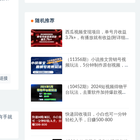
随机推荐
西瓜视频变现项目，单号月收益
3.7k+，有播放就有收益(附详细
教程)
（11356期）小说推文营销号视
频玩法，5分钟制作原创视频，
从0到1轻松实现日入500+
链接
（10452期）2024短视频得物平
台玩法，去重软件加持爆款视频
矩阵玩法，月入1w～3w
快递回收项目，小白也可一分钟
有手就
轻松入手，日赚500-800