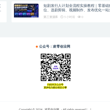
文
短剧发行人计划全流程实操教程｜零基础
益
位、选剧剪辑、视频制作、发布优化一站
变现课​
第三资源库
5 小时前
0
公众号：凌零创业网
Copyright © 2024
凌零创业网
- All rights reserved
|
|