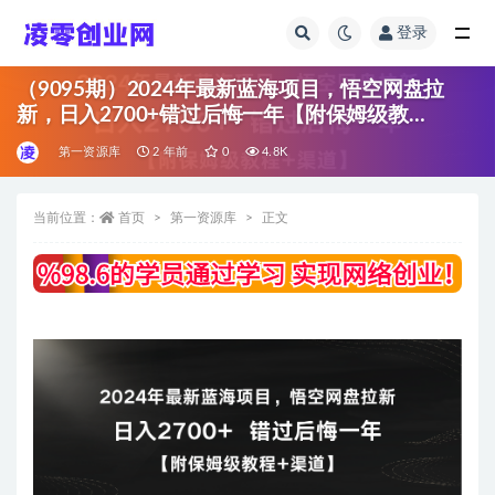
登录
全部
（9095期）2024年最新蓝海项目，悟空网盘拉
新，日入2700+错过后悔一年【附保姆级教…
第一资源库
2 年前
0
4.8K
当前位置：
首页
第一资源库
正文