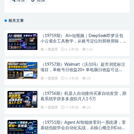
相关文章
（19759期） AI+短视频｜DeepSeek即梦豆包
小云雀全工具教学，从账号定位到剪映剪辑，
零基础也能快速上手做爆款
第一资源库
6 小时前
116
（19757期）Walmart（沃尔玛）超市浏览标注
项目，单账号日收益20+ 单电脑日收益可达
1000+带分佣机制
第一资源库
6 小时前
20
（19756期）机器人自动接待买家自动发货，跟
着系统学拼多多虚拟月入1-5万
第一资源库
7 小时前
20
（19751期）Agent AI智能体零到一系统课；零
基础也能学会自动化实战，从核心概念到Coze
工作流搭建完整覆盖