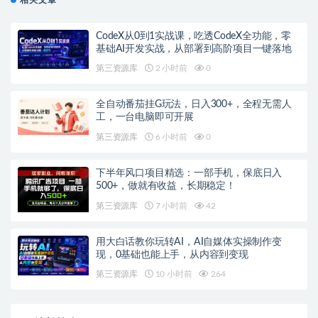
CodeX从0到1实战课，吃透CodeX全功能，零
基础AI开发实战，从部署到高阶项目一键落地
第三资源库
2 小时前
0
全自动番茄挂G玩法，日入300+，全程无需人
工，一台电脑即可开展
第三资源库
6 小时前
0
下半年风口项目精选：一部手机，保底日入
500+，做就有收益，长期稳定！
第三资源库
7 小时前
42
用大白话教你玩转AI，AI自媒体实操制作变
现，0基础也能上手，从内容到变现
第三资源库
10 小时前
264