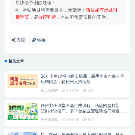
尽快给予删除处理！
4、本站项目均需要自学，无指导；
项目如有涉及付
费环节
，请
自行判断
，本站不负责项目的真伪！
海报
链接
相关文章
26年闲鱼虚拟电商实操课，新手小白也能带你
玩转闲鱼，轻松日入四位数
第三资源库
4 小时前
310
任推邦任课堂全套付费课程，涵盖网盘拉新、
短剧小说推广、多平台副业变现等热门赛道，
零基础也能轻松上手实操
第三资源库
4 小时前
315
快手荧光计划全自动批量上传短剧漫剧，每天