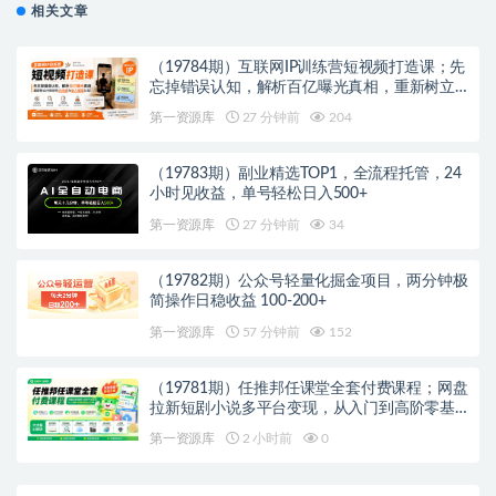
相关文章
（19784期）互联网IP训练营短视频打造课；先
忘掉错误认知，解析百亿曝光真相，重新树立
内容创作方向感与收入模型认知
第一资源库
27 分钟前
204
（19783期）副业精选TOP1，全流程托管，24
小时见收益，单号轻松日入500+
第一资源库
27 分钟前
34
（19782期）公众号轻量化掘金项目，两分钟极
简操作日稳收益 100-200+
第一资源库
57 分钟前
152
（19781期）任推邦任课堂全套付费课程；网盘
拉新短剧小说多平台变现，从入门到高阶零基
础也能轻松上手实操
第一资源库
2 小时前
0