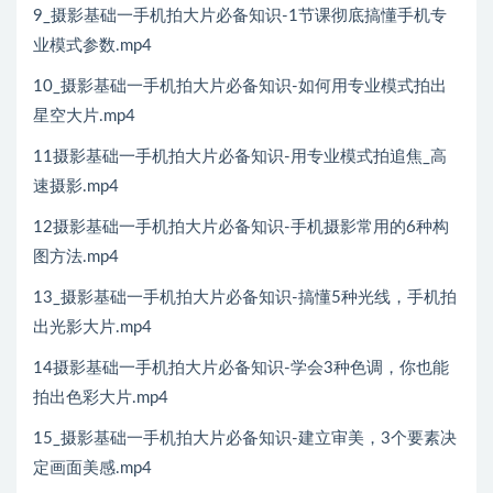
9_摄影基础一手机拍大片必备知识-1节课彻底搞懂手机专
业模式参数.mp4
10_摄影基础一手机拍大片必备知识-如何用专业模式拍出
星空大片.mp4
11摄影基础一手机拍大片必备知识-用专业模式拍追焦_高
速摄影.mp4
12摄影基础一手机拍大片必备知识-手机摄影常用的6种构
图方法.mp4
13_摄影基础一手机拍大片必备知识-搞懂5种光线，手机拍
出光影大片.mp4
14摄影基础一手机拍大片必备知识-学会3种色调，你也能
拍出色彩大片.mp4
15_摄影基础一手机拍大片必备知识-建立审美，3个要素决
定画面美感.mp4