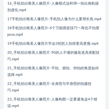
16_手机拍出唯美人條照片-人像模式这样用一拍出相机级
别虚化.mp4
17手机拍出唯美人像照片-手机拍人像为什么要用长焦.mp4
18手机拍出唯美人像照片-4个万能摆姿技巧一再也不怕摆
pose.mp4
19手机拍出唯美人像照片学会3招把人拍得更高更瘦.mp4
20_手机拍出唯美人條照片-90的人不懂的服装道具搭配技
巧.mp4
21_手机拍出唯美人像照片-平拍、俯拍、仰拍的角度如何
选择.mp4
22_手机拍出唯美人像照片-全身照与半身照的拍摄技
巧.mp4
23_手机拍出唯美人像照片-人像构图一定要避免这4个错
误.mp4