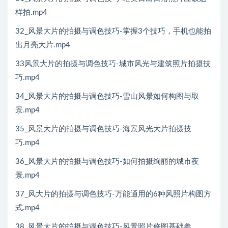
样拍.mp4
32_风景大片的拍摄与调色技巧-掌握3个技巧，手机也能拍
出月亮大片.mp4
33风景大片的拍摄与调色技巧-城市风光与建筑照片拍摄技
巧.mp4
34_风景大片的拍摄与调色技巧-雪山风景如何构图与取
景.mp4
35_风景大片的拍摄与调色技巧-海景风光大片拍摄技
巧.mp4
36_风景大片的拍摄与调色技巧-如何拍摄绚丽的城市夜
景.mp4
37_风大片的拍摄与调色技巧-万能通用的6种风照片构图方
式.mp4
38_风景大片的拍摄与调色技巧-风景照片修图基础参