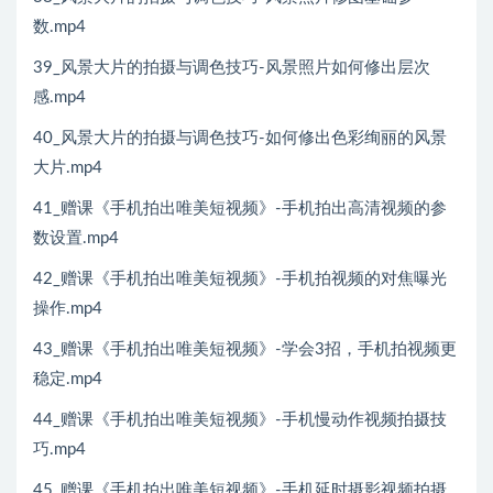
数.mp4
39_风景大片的拍摄与调色技巧-风景照片如何修出层次
感.mp4
40_风景大片的拍摄与调色技巧-如何修出色彩绚丽的风景
大片.mp4
41_赠课《手机拍出唯美短视频》-手机拍出高清视频的参
数设置.mp4
42_赠课《手机拍出唯美短视频》-手机拍视频的对焦曝光
操作.mp4
43_赠课《手机拍出唯美短视频》-学会3招，手机拍视频更
稳定.mp4
44_赠课《手机拍出唯美短视频》-手机慢动作视频拍摄技
巧.mp4
45_赠课《手机拍出唯美短视频》-手机延时摄影视频拍摄